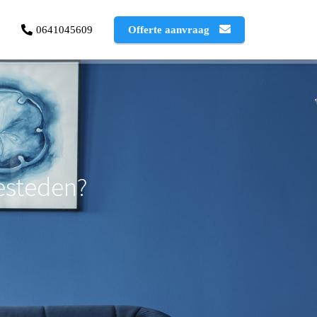
0641045609
Offerte aanvraag
esteden?