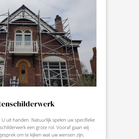
tenschilderwerk
 U uit handen. Natuurlijk spelen uw specifieke
childerwerk een grote rol. Vooraf gaan wij
 gesprek om te kijken wat uw wensen zijn,