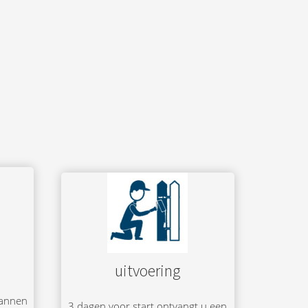
uitvoering
lannen
3 dagen voor start ontvangt u een