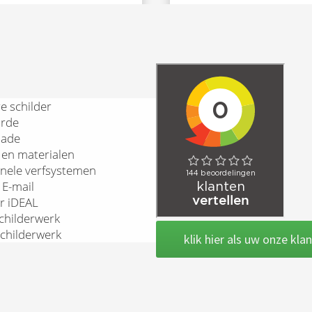
e schilder
arde
hade
 en materialen
onele verfsystemen
 E-mail
er iDEAL
schilderwerk
schilderwerk
klik hier als uw onze kla