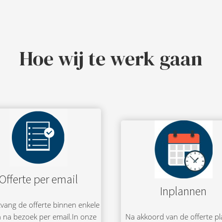
Hoe wij te werk gaan
Offerte per email
Inplannen
vang de offerte binnen enkele
 na bezoek per email.In onze
Na akkoord van de offerte p